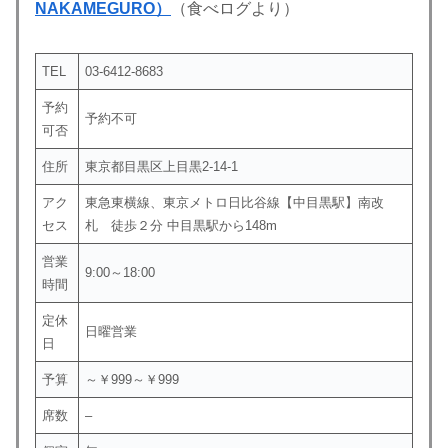
NAKAMEGURO）
（食べログより）
TEL
03-6412-8683
予約
予約不可
可否
住所
東京都目黒区上目黒2-14-1
アク
東急東横線、東京メトロ日比谷線【中目黒駅】南改
セス
札 徒歩２分 中目黒駅から148m
営業
9:00～18:00
時間
定休
日曜営業
日
予算
～￥999～￥999
席数
–