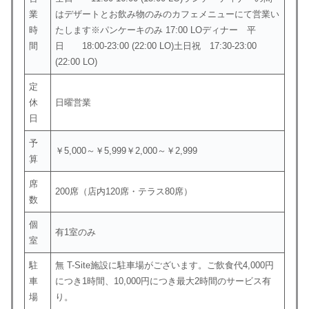
業
はデザートとお飲み物のみのカフェメニューにて営業い
時
たします※パンケーキのみ 17:00 LOディナー 平
間
日 18:00-23:00 (22:00 LO)土日祝 17:30-23:00
(22:00 LO)
定
休
日曜営業
日
予
￥5,000～￥5,999￥2,000～￥2,999
算
席
200席（店内120席・テラス80席）
数
個
有1室のみ
室
駐
無 T-Site施設に駐車場がございます。ご飲食代4,000円
車
につき1時間、10,000円につき最大2時間のサービス有
場
り。