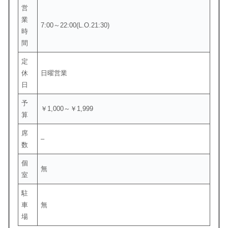
営
業
7:00～22:00(L.O.21:30)
時
間
定
休
日曜営業
日
予
￥1,000～￥1,999
算
席
–
数
個
無
室
駐
車
無
場