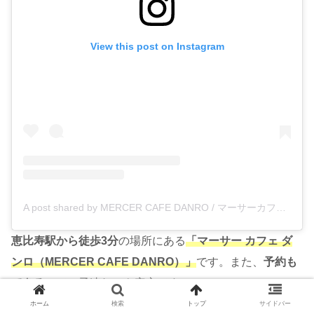
View this post on Instagram
A post shared by MERCER CAFE DANRO / マーサーカフェダンロ (@mercer_cafe)
恵比寿駅から徒歩3分
の場所にある
「マーサー カフェ ダ
ンロ（MERCER CAFE DANRO）」
です。また、
予約も
できる
ので、子連れにも安心です！
マーサーカフェダンロは、ニューヨークチーズケーキが特
ホーム
検索
トップ
サイドバー