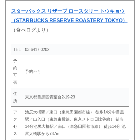
スターバックス リザーブ ロースタリー トウキョウ
（STARBUCKS RESERVE ROASTERY TOKYO）
（食べログより）
TEL
03-6417-0202
予
約
予約不可
可
否
住
東京都目黒区青葉台2-19-23
所
ア
池尻大橋駅／東口（東急田園都市線） 徒歩14分中目黒
ク
駅／出入口（東急東横線、東京メトロ日比谷線） 徒歩
セ
14分池尻大橋駅／南口（東急田園都市線） 徒歩14分 池
ス
尻大橋駅から737m