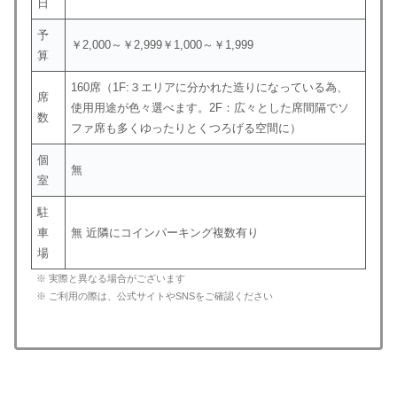
日
予
￥2,000～￥2,999￥1,000～￥1,999
算
160席（1F:３エリアに分かれた造りになっている為、
席
使用用途が色々選べます。2F：広々とした席間隔でソ
数
ファ席も多くゆったりとくつろげる空間に）
個
無
室
駐
車
無 近隣にコインパーキング複数有り
場
※ 実際と異なる場合がございます
※ ご利用の際は、公式サイトやSNSをご確認ください