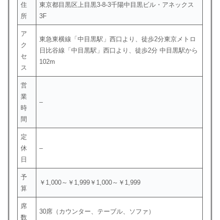
住
東京都目黒区上目黒3-8-3千陽中目黒ビル・アネックス
所
3F
ア
東急東横線「中目黒駅」西口より、徒歩2分東京メトロ
ク
日比谷線「中目黒駅」西口より、徒歩2分 中目黒駅から
セ
102m
ス
営
業
–
時
間
定
休
–
日
予
￥1,000～￥1,999￥1,000～￥1,999
算
席
30席（カウンター、テーブル、ソファ）
数