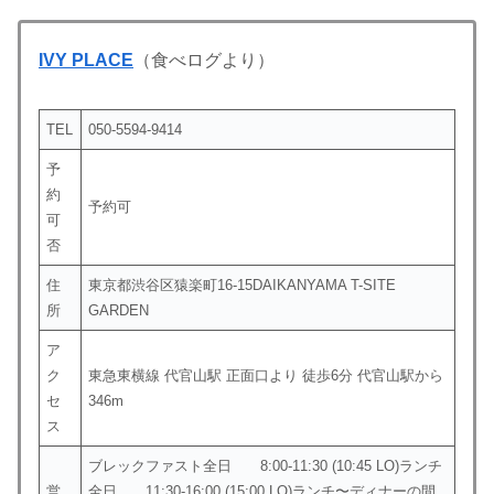
IVY PLACE
（食べログより）
TEL
050-5594-9414
予
約
予約可
可
否
住
東京都渋谷区猿楽町16-15DAIKANYAMA T-SITE
所
GARDEN
ア
ク
東急東横線 代官山駅 正面口より 徒歩6分 代官山駅から
セ
346m
ス
ブレックファスト全日 8:00-11:30 (10:45 LO)ランチ
営
全日 11:30-16:00 (15:00 LO)ランチ〜ディナーの間