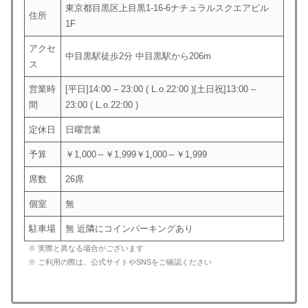
東京都目黒区上目黒1-16-6ナチュラルスクエアビル
住所
1F
アクセ
中目黒駅徒歩2分 中目黒駅から206m
ス
営業時
[平日]14:00 – 23:00 ( L.o.22:00 )[土日祝]13:00 –
間
23:00 ( L.o.22:00 )
定休日
日曜営業
予算
￥1,000～￥1,999￥1,000～￥1,999
席数
26席
個室
無
駐車場
無 近隣にコインパーキングあり
※ 実際と異なる場合がございます
※ ご利用の際は、公式サイトやSNSをご確認ください