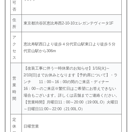
可
否
住
東京都渋谷区恵比寿西2-10-10エレガンテヴィータ1F
所
ア
ク
恵比寿駅西口より徒歩４分代官山駅東口より徒歩５分
セ
代官山駅から306m
ス
【改装工事に伴う一時休業のお知らせ】1/16(火)～
2/10(日)までお休みとなります【予約席について】・ラ
営
ンチ 11：00～16：00の間のご来店・ディナー
業
16：00～のご来店※繁忙日はご希望にお答えできない
時
場合もございます。詳しくは店舗までご連絡ください。
間
【営業時間】月曜日11：00～20:00（19:00L.O）火曜日
～日曜日11:00～22:00（21:00L.O）
定
休
日曜営業